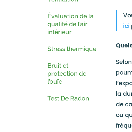
Vo
Évaluation de la
qualité de l’air
ici
intérieur
Quels
Stress thermique
Selon
Bruit et
poumo
protection de
l’ouïe
l’exp
la du
Test De Radon
de ca
ou qu
fréqu