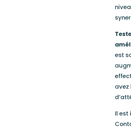
nivea
syner
Teste
amél
est s
augme
effec
avez 
d’att
Il es
Conta