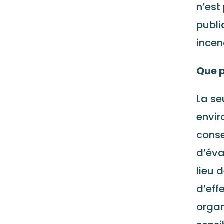
n’est
publi
incen
Que p
La se
envir
conse
d’éva
lieu 
d’eff
organ