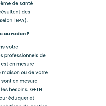
blème de santé
résultent des
elon l’EPA).
és au radon ?
ns votre
es professionnels de
H
est en mesure
re maison ou de votre
C
sont en mesure
n les besoins.
GETH
our éduquer et