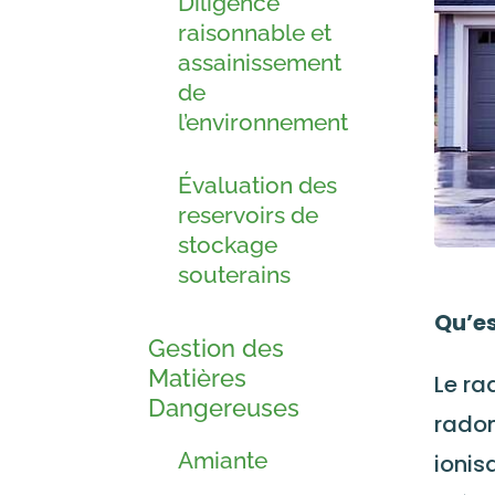
Diligence
raisonnable et
assainissement
de
l’environnement
Évaluation des
reservoirs de
stockage
souterains
Qu’es
Gestion des
Matières
Le ra
Dangereuses
radon
Amiante
ionis