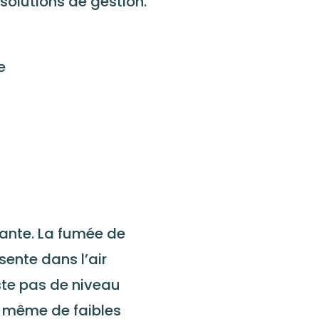
solutions de gestion.
e
iante. La fumée de
ente dans l’air
iste pas de niveau
– même de faibles