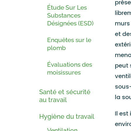
prése
Étude Sur Les
libre
Substances
murs 
Désignées (ESD)
et de
Enquêtes sur le
extér
plomb
menac
Évaluations des
peut 
moisissures
venti
sous-
Santé et sécurité
la so
au travail
Il es
Hygiène du travail
envir
Ventilation