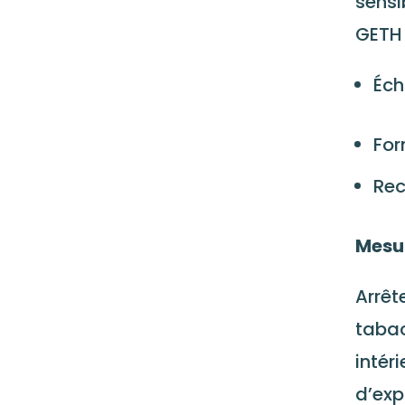
sensi
GETH
Éch
For
Rec
Mesu
Arrêt
tabac
intér
d’exp