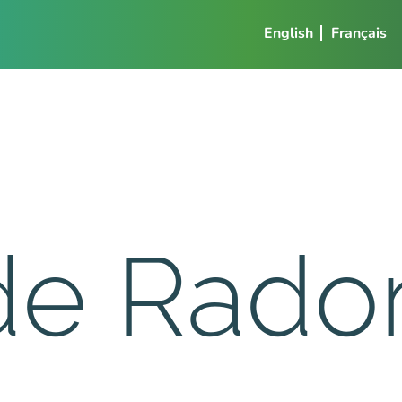
English
Français
de Rado