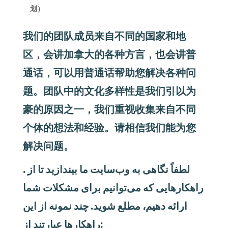
划）
我们的团队成员来自不同的国家和地
区，会讲加拿大的各种方言，也会讲普
通话，可以用普通话帮助您解决各种问
题。团队中的文化多样性是我们引以为
豪的原因之一，我们重视收集来自不同
个体的想法和经验。请相信我们能为您
解决问题。
. لطفاً نگاهی به وب‌سایت ما بیندازید تا از
راهکارهایی که می‌توانیم برای مشکلات شما
ارائه دهیم، مطلع شوید. چند نمونه از این
راهکارها عبارتند از: